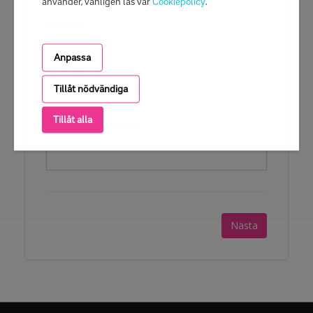
använder, vänligen läs vår
Cookiepolicy
.
Telefon
Anpassa
Jag jobbar för
Tillåt nödvändiga
Tillåt alla
Syfte med ansökan?
Nästa