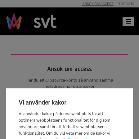
ANSÖK OM ACCESS
LOGGA IN
Toggle 
Ansök om access
Har du ett Clipsource-konto så använd samma
mejladress när du ansöker.
Vi använder kakor
Namn
Vi använder kakor på denna webbplats för att
optimera webbplatsens funktionalitet för dig som
användare, samt för att förbättra webbplatsens
E-post
funktionalitet. Om du vill veta mer om de kakor vi